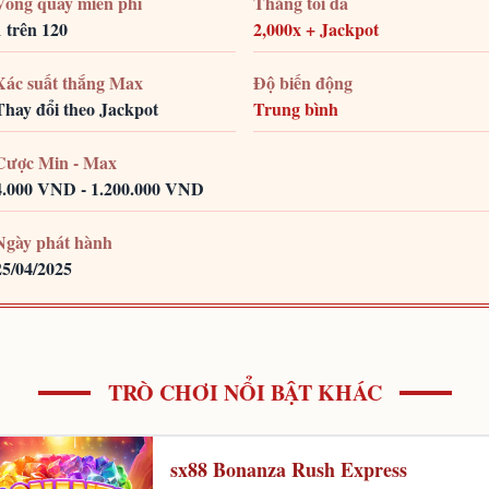
Vòng quay miễn phí
Thắng tối đa
1 trên 120
2,000x + Jackpot
Xác suất thắng Max
Độ biến động
Thay đổi theo Jackpot
Trung bình
Cược Min - Max
4.000 VND - 1.200.000 VND
Ngày phát hành
25/04/2025
TRÒ CHƠI NỔI BẬT KHÁC
sx88 Bonanza Rush Express