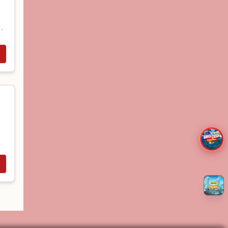
88
u
ấn
ệt
g.
là
ổ
n
Nhận k