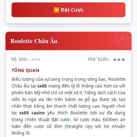
▶ Đặt Cược
🎡
Roulette Châu Âu
Độ khó: ⭐⭐⭐
Phổ biến: 🔥🔥🔥
TỔNG QUAN
Biểu tượng của sự sang trọng trong sòng bạc, Roulette
Châu Âu tại
sx88
mang đến tỷ lệ thắng cao hơn so với
phiên bản Mỹ nhờ chỉ có một số 0. Tiếng lách cách của
viên bi ngà voi lăn trên bánh xe gỗ gụ được tái tạo
chân thực bằng âm thanh chất lượng cao. Người chơi
tại
sx88 casino
yêu thích Roulette bởi sự đa dạng
trong chiến thuật đặt cược: từ cược màu Đỏ/Đen an
toàn đến cược số đơn (Straight Up) với lợi nhuận
khổng lồ.