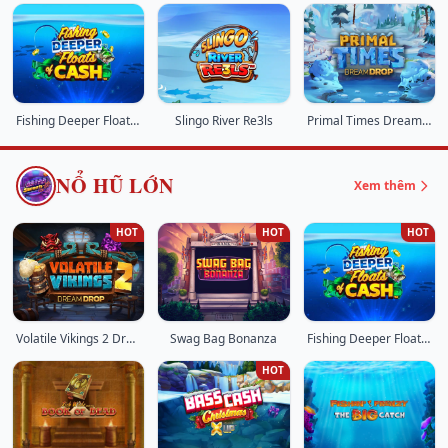
Fishing Deeper Floats of Cash
Slingo River Re3ls
Primal Times Dream Drop
NỔ HŨ LỚN
Xem thêm
HOT
HOT
HOT
Volatile Vikings 2 Dream Drop
Swag Bag Bonanza
Fishing Deeper Floats of Cash
HOT