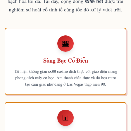
sx88 bet
bạch hóa tối đa. Tại đây, cộng đồng
được trải
Phạm Văn** rút tiền về ngân hàng 30.000.000₫
nghiệm sự hoài cổ tinh tế cùng tốc độ xử lý vượt trội.
Hoàng Anh** vừa rút 2.200.000₫
Vũ Đức** nhận thưởng VIP 10.000.000₫
Kevin** vừa rút 500 USD thành công
Đặng Thị** thắng cược Xóc Đĩa 4.100.000₫
Bùi Văn** rút nhanh 800.000₫
🎰
Đỗ Minh** vừa nhận 18.500.000₫
Hồ Thị** thắng Slots game 7.700.000₫
Sòng Bạc Cổ Điển
Michael** vừa rút thành công 1.200 USD
Ngô Văn** đã rút 3.500.000₫
sx88 casino
Tái hiện không gian
đích thực với giao diện mang
Dương Thị** nhận hoàn trả 1.500.000₫
phong cách máy cơ học. Âm thanh chân thực và đồ họa retro
Lý Văn** vừa rút 9.000.000₫
tạo cảm giác như đang ở Las Vegas thập niên 90.
Phan Thanh** thắng chuỗi Rồng Hổ 5.800.000₫
Võ Văn** rút tiền thành công 20.000.000₫
Tony** vừa rút 250 USD
Trương Thị** nhận thưởng nạp lại 2.000.000₫
📊
Đinh Tuấn** thắng lớn 45.000.000₫
Lâm Văn** vừa rút 1.800.000₫