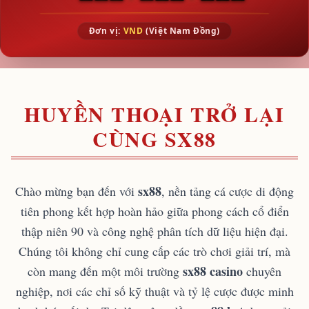
Hoàng Tuấn** rút nhanh 1.500.000₫
Vũ Thị** nhận tiền thắng cược 3.800.000₫
Đơn vị:
VND
(Việt Nam Đồng)
Đặng Văn** vừa rút 25.000.000₫ thành công
Bùi Thanh** đã rút 500.000₫
Đỗ Ngọc** thắng giải Jackpot 120.500.000₫
Hồ Quang** vừa rút thành công 7.000.000₫
HUYỀN THOẠI TRỞ LẠI
Ngô Bảo** nhận thưởng khuyến mãi 888.000₫
Dương Tấn** rút tiền mặt 15.000.000₫
CÙNG SX88
Lý Hải** vừa thắng 2.100.000₫ tại Tài Xỉu
Phan Văn** rút thành công 4.500.000₫
Võ Thị** đã nhận 9.900.000₫ về ví điện tử
Trương Nam** vừa rút 6.600.000₫
sx88
Chào mừng bạn đến với
, nền tảng cá cược di động
Đinh Văn** thắng cược thể thao 3.200.000₫
tiên phong kết hợp hoàn hảo giữa phong cách cổ điển
Lâm Mỹ** rút tiền nhanh 1.000.000₫
thập niên 90 và công nghệ phân tích dữ liệu hiện đại.
Mai Thị** vừa nổ hũ Thần Tài 88.000.000₫
Chúng tôi không chỉ cung cấp các trò chơi giải trí, mà
Hà Văn** nhận tiền thắng 5.500.000₫
sx88 casino
còn mang đến một môi trường
chuyên
Nguyễn Hữu** rút thành công 12.000.000₫
Trần Quốc** vừa nhận 850.000₫
nghiệp, nơi các chỉ số kỹ thuật và tỷ lệ cược được minh
Lê Thị** thắng lớn tại Bắn Cá 6.400.000₫