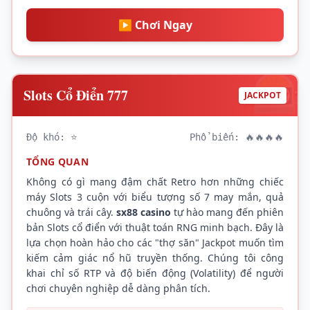
▶ Chơi Ngay
🎰
Slots Cổ Điển 777
JACKPOT
Độ khó: ⭐
Phổ biến: 🔥🔥🔥🔥
TỔNG QUAN
Không có gì mang đậm chất Retro hơn những chiếc
máy Slots 3 cuộn với biểu tượng số 7 may mắn, quả
chuông và trái cây.
sx88 casino
tự hào mang đến phiên
bản Slots cổ điển với thuật toán RNG minh bạch. Đây là
lựa chọn hoàn hảo cho các "thợ săn" Jackpot muốn tìm
kiếm cảm giác nổ hũ truyền thống. Chúng tôi công
khai chỉ số RTP và độ biến động (Volatility) để người
chơi chuyên nghiệp dễ dàng phân tích.