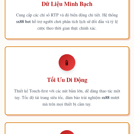
Mai Anh** đã nhận 6.200.000₫
Dữ Liệu Minh Bạch
Hà Thị** rút tiền về ví 3.300.000₫
Nguyễn Tuấn** vừa nổ hũ 200.000.000₫
Cung cấp các chỉ số RTP và độ biến động chi tiết. Hệ thống
sx88 bet
hỗ trợ người chơi phân tích lịch sử đối đầu và tỷ lệ
Trần Văn** rút thành công 8.888.000₫
cược theo thời gian thực chính xác.
Lê Minh** nhận tiền thắng 1.100.000₫
Phạm Thị** vừa rút 4.000.000₫
Hoàng Văn** thắng cược Roulette 11.500.000₫
Vũ Hoàng** rút tiền nhanh 900.000₫
David** vừa rút thành công 300 USD
📱
Tối Ưu Di Động
Thiết kế Touch-first với các nút bấm lớn, dễ dàng thao tác một
sx88
tay. Tốc độ tải trang siêu tốc, đảm bảo trải nghiệm
mượt
mà trên mọi thiết bị cầm tay.