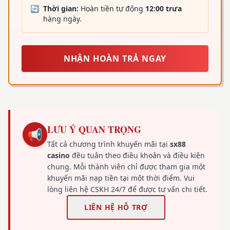
🔄
Thời gian:
Hoàn tiền tự động
12:00 trưa
hàng ngày.
NHẬN HOÀN TRẢ NGAY
LƯU Ý QUAN TRỌNG
📢
Tất cả chương trình khuyến mãi tại
sx88
casino
đều tuân theo điều khoản và điều kiện
chung. Mỗi thành viên chỉ được tham gia một
khuyến mãi nạp tiền tại một thời điểm. Vui
lòng liên hệ CSKH 24/7 để được tư vấn chi tiết.
LIÊN HỆ HỖ TRỢ