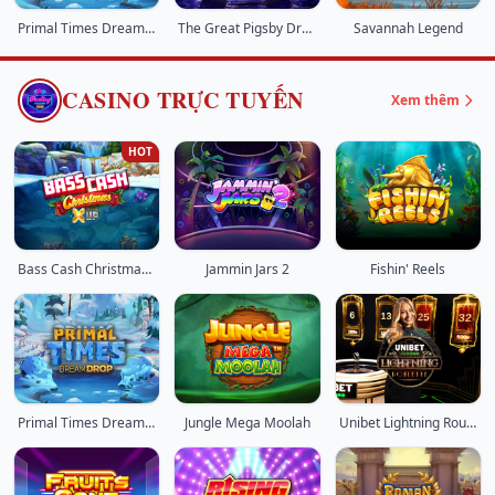
Primal Times Dream Drop
The Great Pigsby Dream Drop
Savannah Legend
CASINO TRỰC TUYẾN
Xem thêm
HOT
Bass Cash Christmas X UP
Jammin Jars 2
Fishin' Reels
Primal Times Dream Drop
Jungle Mega Moolah
Unibet Lightning Roulette