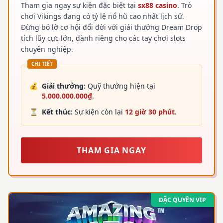
Tham gia ngay sự kiện đặc biệt tại
sx88 casino
. Trò
chơi Vikings đang có tỷ lệ nổ hũ cao nhất lịch sử.
Đừng bỏ lỡ cơ hội đổi đời với giải thưởng Dream Drop
tích lũy cực lớn, dành riêng cho các tay chơi slots
chuyên nghiệp.
CHI TIẾT
💰
Giải thưởng:
Quỹ thưởng hiện tại
5.000.000.000₫
.
⏳
Kết thúc:
Sự kiện còn lại
12 giờ 30 phút
.
THAM GIA NGAY
ĐẶC QUYỀN VIP