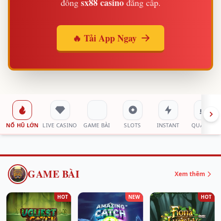
sx88 casino
đồng
đẳng cấp.
🔥 Tải App Ngay
NỔ HŨ LỚN
LIVE CASINO
GAME BÀI
SLOTS
INSTANT
QUAY SỐ
GAME BÀI
Xem thêm
HOT
NEW
HOT