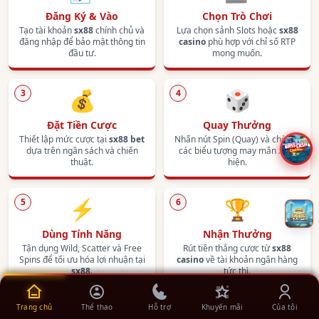
Đăng Ký & Vào
Chọn Trò Chơi
Tạo tài khoản
sx88
chính chủ và
Lựa chọn sảnh Slots hoặc
sx88
đăng nhập để bảo mật thông tin
casino
phù hợp với chỉ số RTP
đầu tư.
mong muốn.
💰
🎲
3
4
Đặt Tiền Cược
Quay Thưởng
Thiết lập mức cược tại
sx88 bet
Nhấn nút Spin (Quay) và chờ đợi
dựa trên ngân sách và chiến
các biểu tượng may mắn xuất
thuật.
hiện.
⚡
🏆
5
6
Dùng Tính Năng
Nhận Thưởng
Nhận k
Tận dụng Wild, Scatter và Free
Rút tiền thắng cược từ
sx88
Spins để tối ưu hóa lợi nhuận tại
casino
về tài khoản ngân hàng
sx88
.
tức thì.
Trang chủ
Thể thao
Hỗ trợ
Khuyến mãi
Của tôi