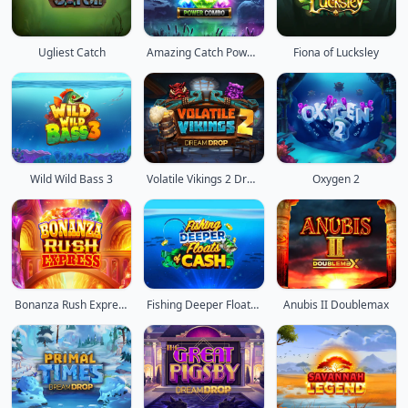
Ugliest Catch
Amazing Catch Power Combo
Fiona of Lucksley
Wild Wild Bass 3
Volatile Vikings 2 Dream Drop
Oxygen 2
Bonanza Rush Express
Fishing Deeper Floats of Cash
Anubis II Doublemax