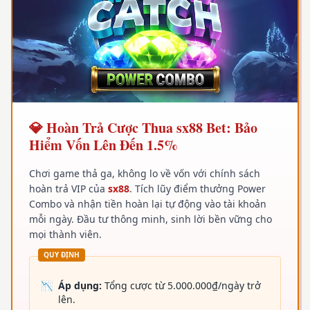
Bảo Hiểm Vốn 100%
💎 Hoàn Trả Cược Thua sx88 Bet: Bảo
Hiểm Vốn Lên Đến 1.5%
Chơi game thả ga, không lo về vốn với chính sách
hoàn trả VIP của
sx88
. Tích lũy điểm thưởng Power
Combo và nhận tiền hoàn lại tự động vào tài khoản
mỗi ngày. Đầu tư thông minh, sinh lời bền vững cho
mọi thành viên.
QUY ĐỊNH
📉
Áp dụng:
Tổng cược từ 5.000.000₫/ngày trở
lên.