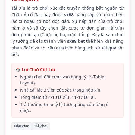
Tài Xỉu là trò chơi xúc xắc truyền thống bắt nguồn từ
Châu Á cổ đại, nay được
sx88
nâng cấp với giao diện
lắc xí ngầu cơ học độc đáo. Sự hấp dẫn của trò chơi
nằm ở vô số tùy chọn đặt cược từ đơn giản (Tài/Xỉu)
đến phức tạp (Cược bộ ba, cược tổng). Đây là sân chơi
lý tưởng để các thành viên
sx88 bet
thể hiện khả năng
phán đoán và soi cầu dựa trên bảng lịch sử kết quả chi
tiết.
🎲 Lối Chơi Cốt Lõi
Người chơi đặt cược vào bảng tỷ lệ (Table
Layout).
Nhà cái lắc 3 viên xúc xắc trong hộp kín.
Tổng điểm từ 4-10 là Xỉu, 11-17 là Tài.
Trả thưởng theo tỷ lệ tương ứng của từng ô
cược.
Dân gian
Dễ chơi