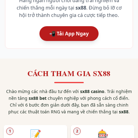
Hàng ngàn người chơi đang trải nghiệm và
chiến thắng mỗi ngày tại
sx88
. Đừng bỏ lỡ cơ
hội trở thành chuyên gia cá cược tiếp theo.
📲 Tải App Ngay
CÁCH THAM GIA SX88
Chào mừng các nhà đầu tư đến với
sx88 casino
. Trải nghiệm
nền tảng
sx88 bet
chuyên nghiệp với phong cách cổ điển.
Chỉ với 6 bước đơn giản dưới đây, bạn đã sẵn sàng chinh
phục các thuật toán RNG và mang về chiến thắng tại
sx88
.
📝
🎰
1
2