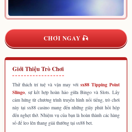
CHƠI NGAY 🎣
Giới Thiệu Trò Chơi
sx88 Tipping Point
Thử thách trí tuệ và vận may với
Slingo
, sự kết hợp hoàn hảo giữa Bingo và Slots. Lấy
cảm hứng từ chương trình truyền hình nổi tiếng, trò chơi
này tại sx88 casino mang đến những giây phút hồi hộp
đến nghẹt thở. Nhiệm vụ của bạn là hoàn thành các hàng
số để leo lên thang giải thưởng tại sx88 bet.