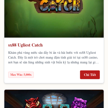
sx88 Ugliest Catch
Khám phá vùng nước sâu đầy bí ẩn và hài hước với sx88 Ugliest
Catch. Đây là một trò chơi mang đậm tính giải trí tại sx88 casino,
nơi bạn sẽ săn lùng những sinh vật biển kỳ lạ nhưng mang lại giá
trị thưởng cực lớn.
Chi Tiết
Max Win: 5,000x