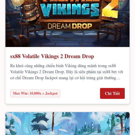
sx88 Volatile Vikings 2 Dream Drop
Ra khơi cùng những chiến binh Viking dũng mãnh trong sx88
Volatile Vikings 2 Dream Drop. Đây là siêu phẩm tại sx88 bet với
cơ chế Dream Drop Jackpot mang lại cơ hội trúng giải thưởng
triệu đô.
Chi Tiết
Max Win: 10,000x + Jackpot