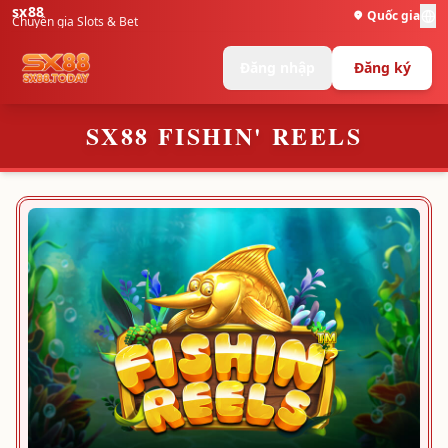
sx88
Quốc gia
Chuyên gia Slots & Bet
Đăng nhập
Đăng ký
SX88 FISHIN' REELS